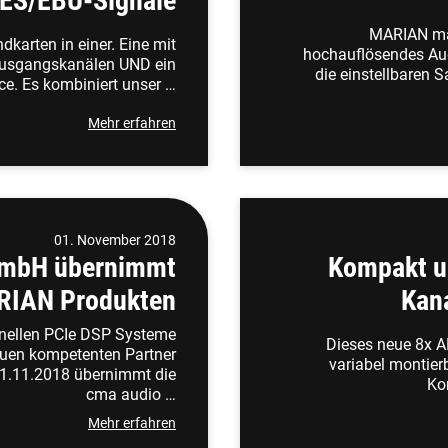
ES/EBU-Signale
MARIAN mac
karten in einer. Eine mit
hochauflösendes Aud
Ausgangskanälen UND ein
die einstellbaren
e. Es kombiniert unser …
Mehr erfahren
01. November 2018
GmbH übernimmt
Kompakt un
ARIAN Produkten
Kan
ionellen PCIe DSP Systeme
Dieses neue 8x A
euen kompetenten Partner
variabel montie
.11.2018 übernimmt die
Ko
cma audio …
Mehr erfahren